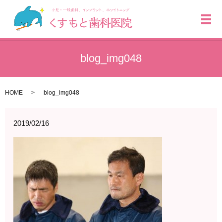
メ
blog_img048
HOME
blog_img048
2019/02/16