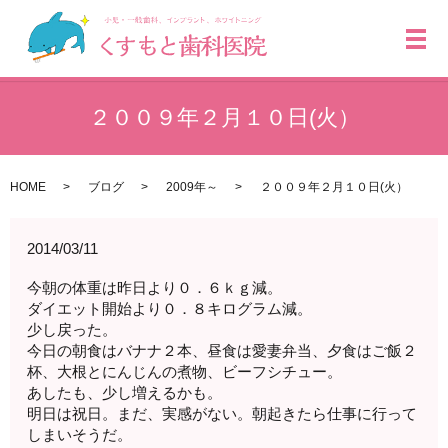
メ
２００９年２月１０日(火）
HOME
ブログ
2009年～
２００９年２月１０日(火）
2014/03/11
今朝の体重は昨日より０．６ｋｇ減。
ダイエット開始より０．８キログラム減。
少し戻った。
今日の朝食はバナナ２本、昼食は愛妻弁当、夕食はご飯２
杯、大根とにんじんの煮物、ビーフシチュー。
あしたも、少し増えるかも。
明日は祝日。まだ、実感がない。朝起きたら仕事に行って
しまいそうだ。