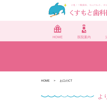
HOME
医院案内
HOME
お口のCT
よ