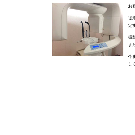
お
従
定
撮
ま
今
し