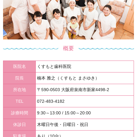
概要
医院名
くすもと歯科医院
院長
楠本 雅之（くすもと まさゆき）
所在地
〒590-0503 大阪府泉南市新家4498-2
TEL
072-483-4182
診療時間
9:30～13:00 / 15:00～20:00
休診日
木曜日午後・日曜日・祝日
駐車場
あり（10台）