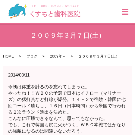
メ
２００９年３月７日(土）
HOME
ブログ
2009年～
２００９年３月７日(土）
2014/03/11
今朝は体重を計るのを忘れてしまった。
やったね！！ＷＢＣの予選で日本はイチロー（マリナー
ズ）の猛打賞など打線が爆発。１４－２で宿敵・韓国に七
回コールド勝ちし、１６日（日本時間）から米国で行われ
る２次ラウンド進出を決めた。
こんなに圧勝できるなんて、思ってもなかった。
でも、これで韓国も尻に火がつく、ＷＢＣ本戦ではかなり
の強敵になるのは間違いないだろう。