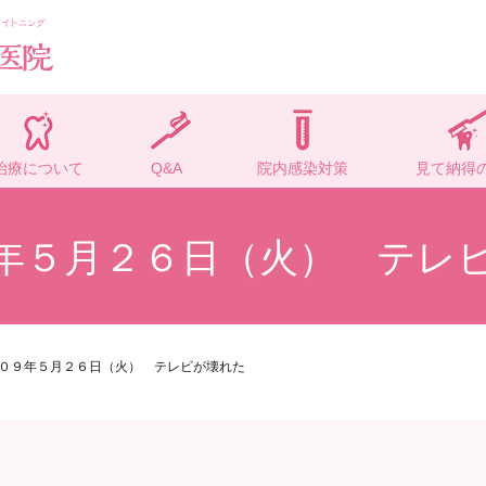
治療について
Q&A
院内感染対策
見て納得
年５月２６日（火） テレ
０９年５月２６日（火） テレビが壊れた