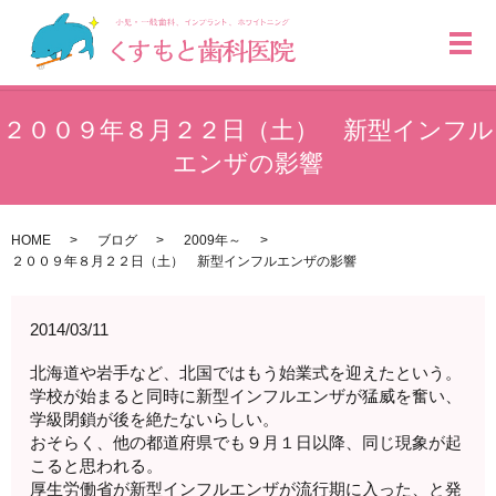
メ
２００９年８月２２日（土） 新型インフル
エンザの影響
HOME
ブログ
2009年～
２００９年８月２２日（土） 新型インフルエンザの影響
2014/03/11
北海道や岩手など、北国ではもう始業式を迎えたという。
学校が始まると同時に新型インフルエンザが猛威を奮い、
学級閉鎖が後を絶たないらしい。
おそらく、他の都道府県でも９月１日以降、同じ現象が起
こると思われる。
厚生労働省が新型インフルエンザが流行期に入った、と発