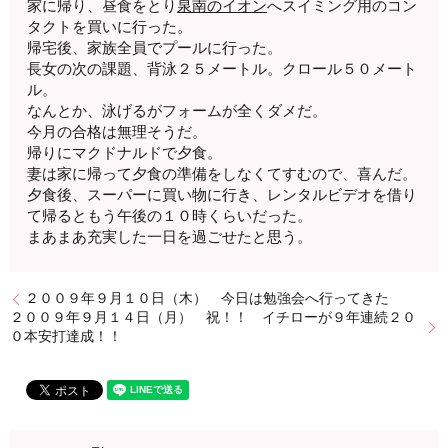
家に帰り、昼食をとり
泉南のイオン
へスイミング用のコン
タクトを買いに行った。
帰宅後、家族全員でプールに行った。
長女の次の課題、背泳２５メートル。クロール５０メート
ル。
なんとか、泳げるがフォームが全くダメだ。
今月の合格は無理そうだ。
帰りにマクドナルドで夕食。
妻は家に帰って夕食の準備をしなくてすむので、喜んだ。
夕食後、スーパーに買い物に行き、レンタルビデオを借り
て帰るともう午後の１０時くらいだった。
まあまあ充実した一日を過ごせたと思う。
２００９年９月１０日（木） 今日は勉強会へ行ってきた
２００９年９月１４日（月） 祝！！ イチローが９年連続２０
０本安打達成！！