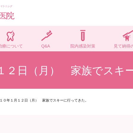
治療について
Q&A
院内感染対策
見て納得
１２日（月） 家族でスキ
１０年１月１２日（月） 家族でスキーに行ってきた。