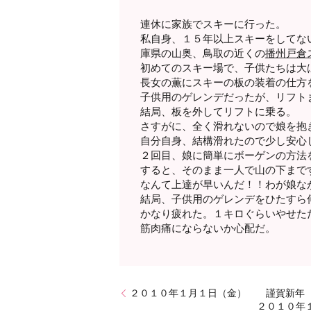
連休に家族でスキーに行った。
私自身、１５年以上スキーをしてな
庫県の山奥、鳥取の近くの
播州戸倉
初めてのスキー場で、子供たちは大
長女の薫にスキーの板の装着の仕方
子供用のゲレンデだったが、リフト
結局、板を外してリフトに乗る。
さすがに、全く滑れないので娘を抱
自分自身、結構滑れたので少し安心
２回目、娘に簡単にボーゲンの方法
すると、そのまま一人で山の下まで
なんて上達が早いんだ！！わが娘な
結局、子供用のゲレンデをひたすら
かなり疲れた。１キロぐらいやせた
筋肉痛にならないか心配だ。
２０１０年１月１日（金） 謹賀新年 
２０１０年