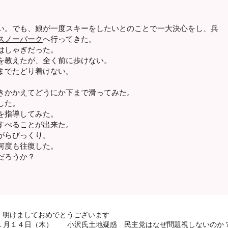
い。でも、娘が一度スキーをしたいとのことで一大決心をし、兵
スノーパーク
へ行ってきた。
はしゃぎだった。
を教えたが、全く前に歩けない。
までたどり着けない。
きかかえてどうにか下まで滑ってみた。
した。
を指導してみた。
すべることが出来た。
がらびっくり。
何度も往復した。
だろうか？
明けましておめでとうございます
１月１４日（木） 小沢氏土地疑惑 民主党はなぜ問題視しないのか