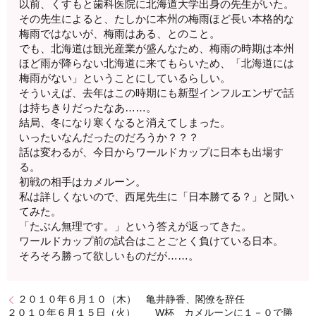
以前、くすもと歯科医院に北海道大学出身の先生がいた。
その先生によると、たしかに本州の梅雨ほど長い本格的な
梅雨ではないが、梅雨はある、とのこと。
でも、北海道は観光産業が盛んなため、梅雨の時期は本州
ほど雨が降らない北海道に来てもらいため、「北海道には
梅雨がない」ということにしているらしい。
そういえば、去年はこの時期にも新型インフルエンザで話
は持ちきりだったなあ……。
結局、冬になり寒くなると消えてしまった。
いったいなんだったのだろうか？？？
話は変わるが、今日からワールドカップに日本も出場す
る。
初戦の相手はカメルーン。
私は詳しくないので、西尾先生に「日本勝てる？」と聞い
てみた。
「たぶん無理です。」という答えが返ってきた。
ワールドカップ前の試合はことごとく負けている日本。
そろそろ勝って欲しいものだが……。
２０１０年６月１０（木） 亀井静香、閣僚を辞任
２０１０年６月１５日（火） W杯 カメルーンに１－０で勝