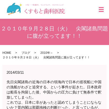
メ
２０１０年９月２８日（火） 尖閣諸島問題
に腹が立ってます！！
HOME
ブログ
2010年～
２０１０年９月２８日（火） 尖閣諸島問題に腹が立ってます！！
2014/03/11
先日尖閣諸島の近海の日本の領海内で日本の巡視船に中国
の漁船がわざと追突する、という事件が起きた。日本政府
は船長を拘留した後、中国からの圧力に負けて無条件で釈
放してしまった。
これでは、日本に非があったと認めてしまうことにならな
いか？菅内閣は那覇地検の判断だった、と言っているが、