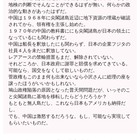
地検の判断でそんなことができるはずが無い。何らかの政
治的な動きがあったはずだ。
中国は１９６８年に尖閣諸島近辺に地下資源の埋蔵が確認
されてから、領有権を主張し始めた。
１９７０年の中国の教科書ににも尖閣諸島が日本の領土に
なっているにも関わらずだ。
中国は船長を釈放したにも関わらず、日本の企業フジタの
社員４人を未だに釈放してない。
レアアースの禁輸措置もまだ、解除されていない。
それどころか、日本政府に謝罪と賠償を求めてきている。
可能なら、国交をなくして欲しいものだ。
菅政権もこのまま何も出来ないなら小沢さんに総理の座を
譲ったほうがいいかもしれない。
鳩山政権陥落の原因となった普天間問題だが、いっそのこ
と尖閣諸島に基地を移転したらどうだろうか？
もともと無人島だし、これなら日本もアメリカも納得だ
し。
でも、中国は激怒するだろうな。もし、可能なら実現して
もらいたいものだ。