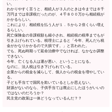
い。
わかりやすく言うと、相続人が３人のときは今までは８千
万円までは非課税だったのが、４千８００万から相続税が
かかるらしい。
これにより、相続税を払う人が１．５から２倍くらい増え
るらしい。
死亡保険金の非課税額も縮小され、相続税の税率までもが
引き上げられている。税理士によると「今年、死んだら税
金がかなりかかるので大損です。」と言われた。
でも、死ぬ時期って延命治療中でなければ、なかなか調整
できない。
今年、亡くなる人は運が悪い、ということになる。
なのに、法人税は引き下げられている。
企業からの税金を減らして、個人からの税金を増やしてい
る。
子ども手当てで国民を欺いているとしか思えない。
財源がないのなら、子供手当ては廃止にしたほうがいいの
ではないのだろうか？
民主党の政策は一体どうなっているんだ？？