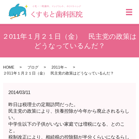
メ
２011年１月２１日（金） 民主党の政策は
どうなっているんだ？
HOME
ブログ
2011年～
２011年１月２１日（金） 民主党の政策はどうなっているんだ？
2014/03/11
昨日は税理士の定期訪問だった。
民主党の政策により、扶養控除が今年から廃止されるらし
い。
中学生以下の子供がいない家庭では増税になる、とのこ
と。
税制改正により、相続税の控除額が半分くらいになるらし