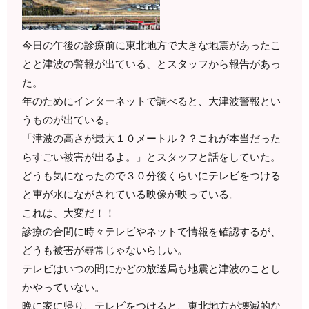
今日の午後の診療前に東北地方で大きな地震があったこ
とと津波の警報が出ている、とスタッフから報告があっ
た。
年のためにインターネットで調べると、大津波警報とい
うものが出ている。
「津波の高さが最大１０メートル？？これが本当だった
らすごい被害が出るよ。」とスタッフと話をしていた。
どうも気になったので３０分後くらいにテレビをつける
と車が水にながされている映像が映っている。
これは、大変だ！！
診療の合間に時々テレビやネットで情報を確認するが、
どうも被害が尋常じゃないらしい。
テレビはいつの間にかどの放送局も地震と津波のことし
かやっていない。
晩に家に帰り、テレビをつけると、東北地方が壊滅的な