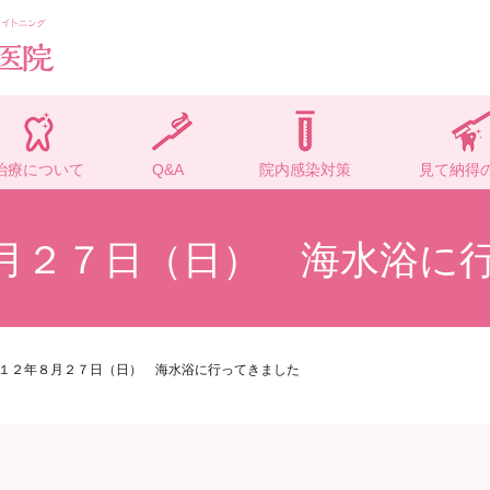
治療について
Q&A
院内感染対策
見て納得
月２７日（日） 海水浴に
１２年８月２７日（日） 海水浴に行ってきました