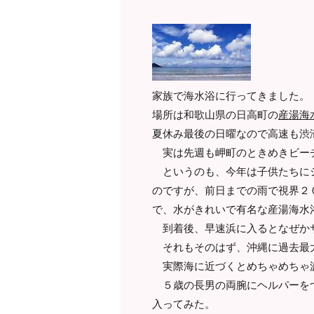
家族で海水浴に行ってきました。
場所は和歌山県の日高町の
産湯海
夏休み最後の日曜なので高速も渋
実は先週も岬町のときめきビー
というのも、今年は子供たちにシ
のですが、前日までの雨で視界２
で、水がきれいで有名な産湯海水
到着後、早速浜に入るとなぜか
それもそのはず、沖縄に過去最大
実際海に近づくとめちゃめちゃ
５歳の長男の両腕にヘルパーをつ
入ってみた。