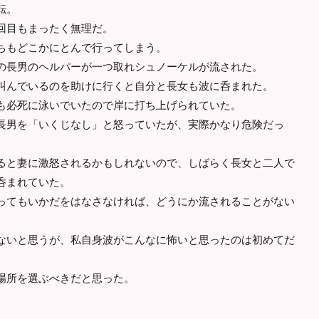
転。
回目もまったく無理だ。
ちもどこかにとんで行ってしまう。
長男のヘルパーが一つ取れシュノーケルが流された。
んでいるのを助けに行くと自分と長女も波に呑まれた。
も必死に泳いでいたので岸に打ち上げられていた。
男を「いくじなし」と怒っていたが、実際かなり危険だっ
と妻に激怒されるかもしれないので、しばらく長女と二人で
呑まれていた。
てもいかだをはなさなければ、どうにか流されることがない
いと思うが、私自身波がこんなに怖いと思ったのは初めてだ
場所を選ぶべきだと思った。