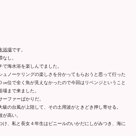
水浴場
です。
滞なし。
チで海水浴を楽しんでました。
ュノーケリングの楽しさを分かってもらおうと思って行った
０㎝位で全く魚が見えなかったので今回はリベンジということ
浴場まで来ました。
サーファーばかりだ。
級の台風が上陸して、その土用波がときどき押し寄せる。
波が高い。
け、私と長女４年生はビニールのいかだにしがみつき、海に