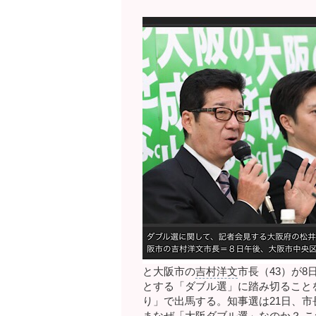
と大阪市の
吉村洋文
市長（
43
）が
8
とする「ダブル選」に踏み切ること
り」で出馬する。知事選は
21
日、市
まなぜ「大阪ダブル選」なのか？
こ