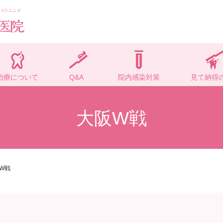
治療について
Q&A
院内感染対策
見て納得
大阪W戦
W戦