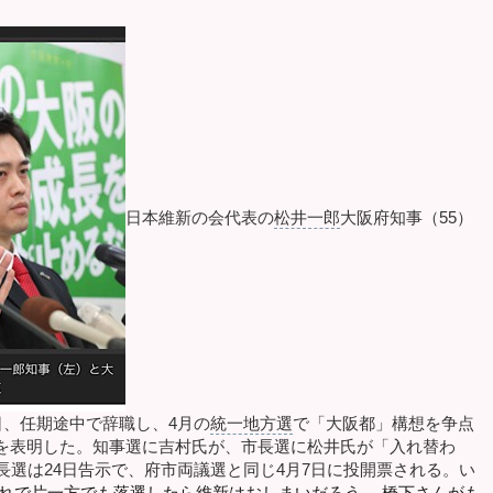
日本維新の会代表の
松井一郎
大阪府知事（
55
）
日、任期途中で辞職し、
4
月の
統一地方選
で「大阪都」構想を争点
を表明した。知事選に吉村氏が、市長選に松井氏が「入れ替わ
長選は
24
日告示で、府市両議選と同じ
4
月
7
日に投開票される。い
れで片一方でも落選したら維新はおしまいだろう。 橋下さんがも