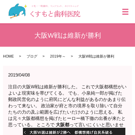
メ
大阪W戦は維新が勝利
HOME
ブログ
2019年～
大阪W戦は維新が勝利
2019/04/08
注目の大阪W戦は維新が勝利した。 これで大阪都構想がい
よいよ現実味を帯びてくる。 でも、小泉純一郎が掲げた
郵政民営化のように府民にどんな利益があるのかあまり伝
わって来ない。 政治家が府と市の境界を取り除いて自分
たちの力の及ぶ範囲を広げたいだけのように思える。 私
は元々大阪都構想を掲げたヒーロー橋下徹の出番が来たと
思っている。 ところで
大阪都
って言いにくいと思いませ