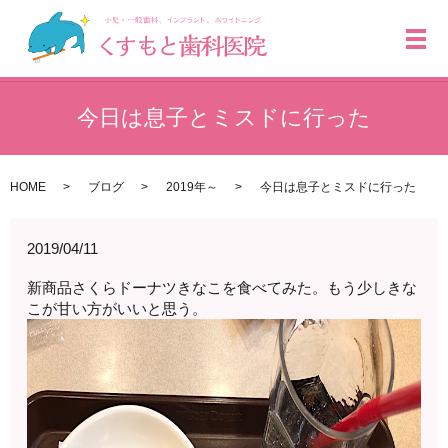
メ
今日は息子とミスドに行った
HOME
ブログ
2019年～
今日は息子とミスドに行った
2019/04/11
新商品さくらドーナツきなこを食べてみた。もう少しきな
こが甘い方がいいと思う。