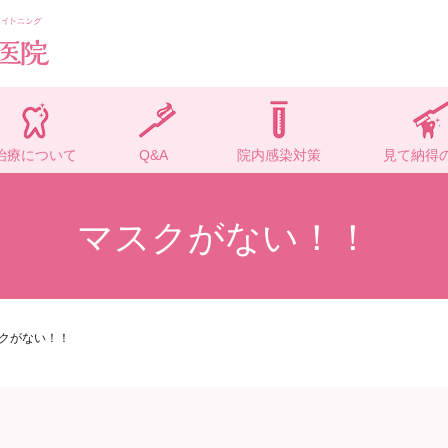
治療について
Q&A
院内感染対策
見て納得
マスクがない！！
クがない！！