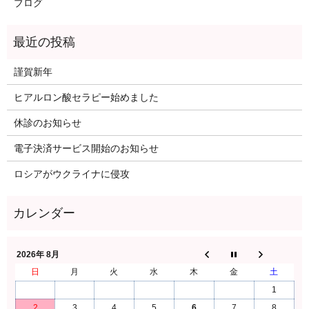
ブログ
謹賀新年
ヒアルロン酸セラピー始めました
休診のお知らせ
電子決済サービス開始のお知らせ
ロシアがウクライナに侵攻
2026年 8月
日
月
火
水
木
金
土
1
2
3
4
5
6
7
8