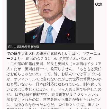
G20
での麻生太郎大臣の発言が素晴らしい‼️ 以下、ヤフーニュ
ースより。
前出のＧ２０について質問された流れで、
「この船の船籍は英国、船長も英国人（＝本当はイタリア
人）だが、英国は何一つ、発言しません。『もともと責任
はお前らじゃないの』って、皆、お腹ん中では言っている
が、オフィシャルでは言わないのがこの世界の常識なのか
ねと思いながら、日本は対応に追われている。割を食って
いるのは日本じゃねえか」と、べらんめえ調で答弁したの
だ。
日本は犠牲的精神で、乗員乗客約３７００人という
船を受け入れたのに、世界各国から批判が寄せられたこと
に、我慢ならなかったようだ。
麻生氏といえば、毒舌や