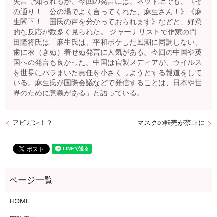
失言で知られるが、今回の発言には、ネット上でも、《そ
の通り！ 公の場でよく言ってくれた、麻生さん！》《麻
生閣下！ 国民の声を分かっておられます》などと、好意
的な反応が数多く見られた。
ジャーナリストで作家の門
田隆将氏は「麻生氏は、平和ボケした風潮に同調しない、
歯に衣（きぬ）着せぬ発言に人気がある。今回の中国や英
国への発言も良かった。中国は官製メディアが、ウイルス
を世界にバラまいた責任を小さくしようとする報道をして
いる。麻生氏が国際会議などで発信することは、日本や世
界のために意義がある」と語っている。
アビガン！？
マスクの転売が禁止に
HOME