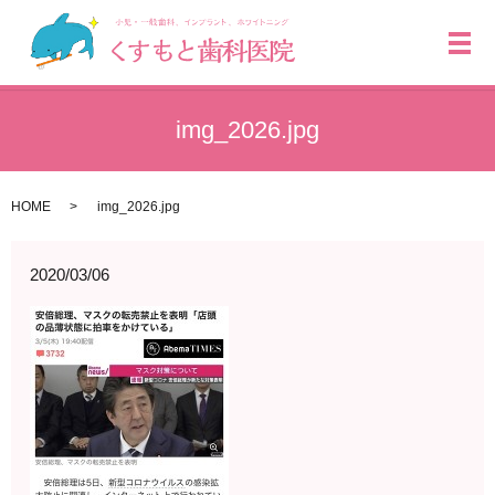
メ
img_2026.jpg
HOME
img_2026.jpg
2020/03/06