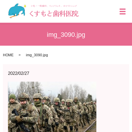
メ
img_3090.jpg
HOME
img_3090.jpg
2022/02/27