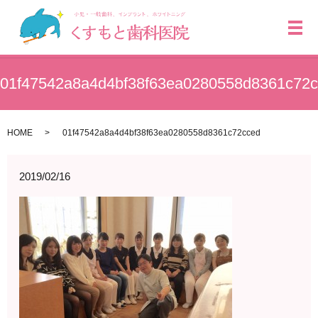
メ
01f47542a8a4d4bf38f63ea0280558d8361c72
HOME
01f47542a8a4d4bf38f63ea0280558d8361c72cced
2019/02/16