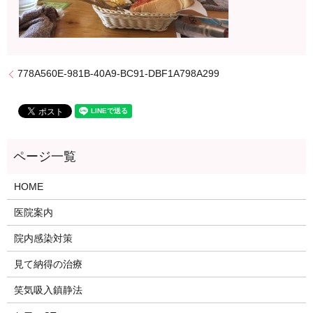
778A560E-981B-40A9-BC91-DBF1A798A299
HOME
医院案内
院内感染対策
見て納得の治療
笑気吸入鎮静法