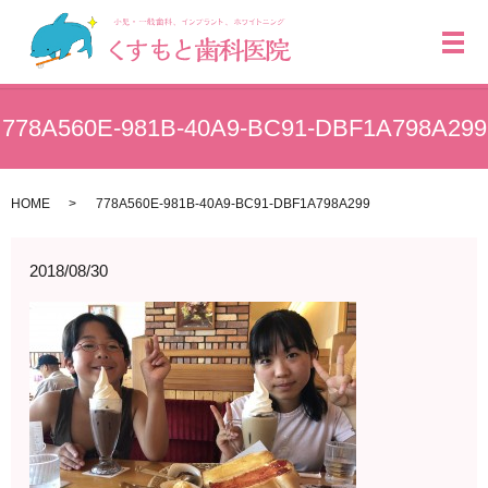
メ
778A560E-981B-40A9-BC91-DBF1A798A299
HOME
778A560E-981B-40A9-BC91-DBF1A798A299
2018/08/30