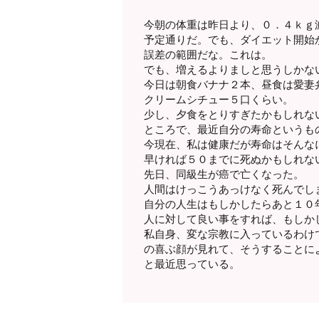
今朝の体重は昨日より、０．４ｋｇ
予定通りだ。でも、ダイエット開始
誤差の範囲だな。これは。
でも、増えるよりましと思うしかな
今日は朝食バナナ２本、昼食は愛妻
クリームシチュー５口くらい。
少し、夕食をとりすぎたかもしれな
ところで、最近自分の寿命というも
今現在、私は健康だが寿命はそんな
早ければ５０までに死ぬかもしれな
先日、同級生が癌で亡くなった。
人間はけっこうあっけなく死んでし
自分の人生はもしかしたらあと１０
人に対して良い事をすれば、もしか
私自身、変な宗教に入っているわけ
の喜ぶ顔が見れて、そうすることに
と最近思っている。