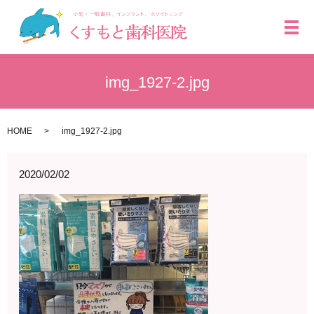
メ
img_1927-2.jpg
HOME
img_1927-2.jpg
2020/02/02