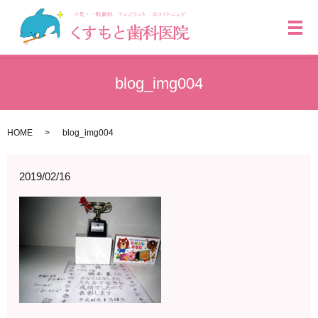
メ
blog_img004
HOME
blog_img004
2019/02/16