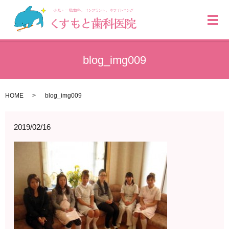
メ
blog_img009
HOME
blog_img009
2019/02/16