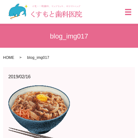
メ
blog_img017
HOME
blog_img017
2019/02/16