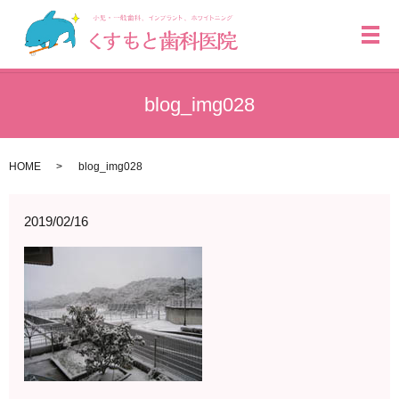
メ
blog_img028
HOME
blog_img028
2019/02/16