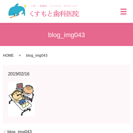
メ
blog_img043
HOME
blog_img043
2019/02/16
blog_img043