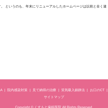
す。 というのも、年末にリニューアルしたホームページは以前と全く違
&A
院内感染対策
見て納得の治療
笑気吸入鎮静法
お口のCT
サイトマップ
Copyright © くすもと歯科医院 All Rights Reserved.