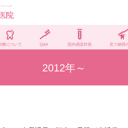
治療について
Q&A
院内感染対策
見て納得
2012年～