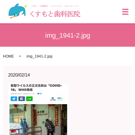
メ
img_1941-2.jpg
HOME
img_1941-2.jpg
2020/02/14