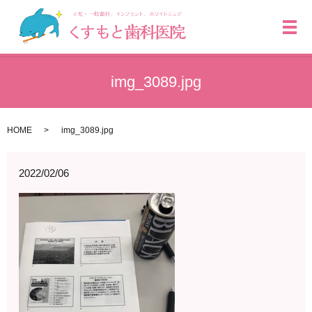
メ
img_3089.jpg
HOME
img_3089.jpg
2022/02/06