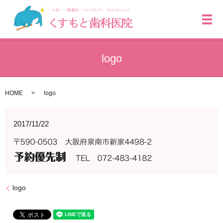
メ
logo
HOME
logo
2017/11/22
logo