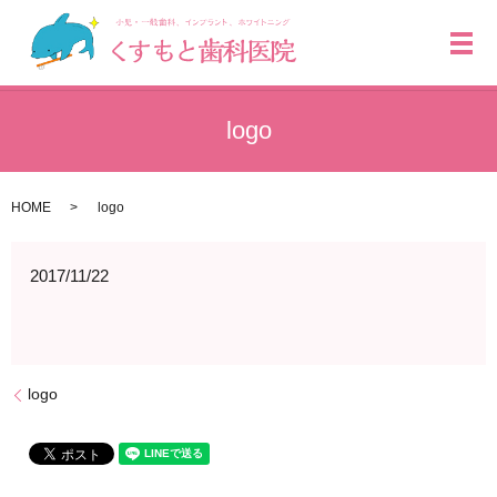
メ
logo
HOME
logo
2017/11/22
logo