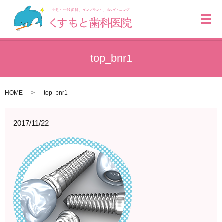
メ
top_bnr1
HOME
top_bnr1
2017/11/22